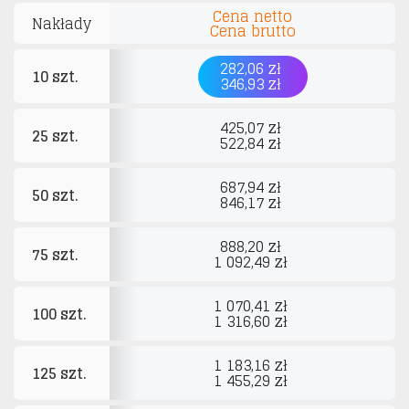
Cena netto
Nakłady
Cena brutto
282,06 zł
10 szt.
346,93 zł
425,07 zł
25 szt.
522,84 zł
687,94 zł
50 szt.
846,17 zł
888,20 zł
75 szt.
1 092,49 zł
1 070,41 zł
100 szt.
1 316,60 zł
1 183,16 zł
125 szt.
1 455,29 zł