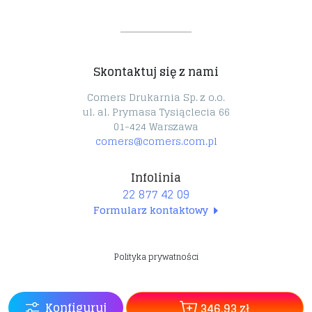
Kalkulator druku cyfrowego 24h
Polityka prywatności
Terminy realizacji
Formy płatności
Pieczątki 24h
Certyfikaty
Cennik projektów
Park maszynowy
Płyty PCV 24h
Reklamacje
Technologia druku
Skontaktuj się z nami
Pianki FOAM 24h
Dostawy
Fototapety
Oferty pracy
Comers Drukarnia Sp. z o.o.
ul. al. Prymasa Tysiąclecia 66
Folie samoprzylepne
O nas
01-424 Warszawa
Facebook
comers@comers.com.pl
Torby papierowe z nadrukiem
Infolinia
22 877 42 09
Formularz kontaktowy
Polityka prywatności
Konfiguruj
346,93 zł