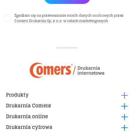
Zgadzam się na przetwarzanie moich danych osobowych przez
Comers Drukarnia Sp. z o.o. w celach marketingowych
Produkty
Drukarnia Comers
Roll up 24h
Drukarnia online
Wizytówki cyfrowe 24h
Pytania i odpowiedzi
Plakaty 24h
Drukarnia cyfrowa
Regulamin
Jak przygotować projekt?